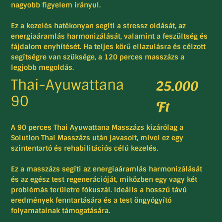
nagyobb figyelem irányul.
Ez a kezelés hatékonyan segíti a stressz oldását, az
energiaáramlás harmonizálását, valamint a feszültség és
fájdalom enyhítését. Ha teljes körű ellazulásra és célzott
segítségre van szüksége, a 120 perces masszázs a
legjobb megoldás.
Thai-Ayuwattana
25.000
90
Ft
A
90 perces Thai Ayuwattana Masszázs
kizárólag a
Solution Thai Masszázs után javasolt, mivel ez egy
szintentartó és rehabilitációs célú kezelés.
Ez a masszázs segíti az energiaáramlás harmonizálását
és az egész test regenerációját, miközben egy vagy két
problémás területre fókuszál. Ideális a hosszú távú
eredmények fenntartására és a test öngyógyító
folyamatainak támogatására.