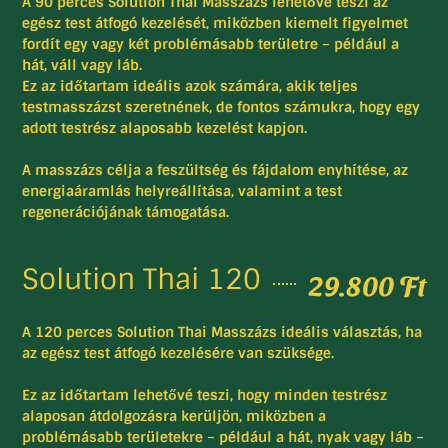
A
90 perces Solution Thai Masszázs
lehetővé teszi az
egész test átfogó kezelését, miközben kiemelt figyelmet
fordít egy vagy két problémásabb területre – például a
hát, váll vagy láb.
Ez az időtartam ideális azok számára, akik teljes
testmasszázst szeretnének, de fontos számukra, hogy egy
adott testrész alaposabb kezelést kapjon.
A masszázs célja a feszültség és fájdalom enyhítése, az
energiaáramlás helyreállítása, valamint a test
regenerációjának támogatása.
Solution Thai 120
29.800 Ft
A 120 perces Solution Thai Masszázs
ideális választás, ha
az egész test átfogó kezelésére van szüksége.
Ez az időtartam lehetővé teszi, hogy minden testrész
alaposan átdolgozásra kerüljön, miközben a
problémásabb területekre – például a hát, nyak vagy láb –